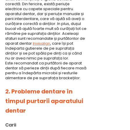
corectă. Din fericire, există periuțe 
electrice cu capete speciale pentru 
aparatul dentar, dar și periuțe manuale și 
perii interdentare, care vă ajută să aveți o 
curățare corectă a dinților. In plus, dușul 
bucal vă ajută foarte mult să curățați tot ce 
rămâne pe suprafața dinților. Aceleași 
sfaturi sunt recomandate și purtătorilor de 
aparat dentar 
Invisalign
, care își pot 
îndeparta gutierele de pe suprafața 
dinților și se pot spăla pe dinți ca și când 
nu ar avea nimic pe suprafața lor.
Este recomandat ca purtătorii de aparat 
dentar să perieze dinții după fiecare masă 
pentru a îndepărta microbii și resturile 
alimentare de pe suprafața brackeților.
2. Probleme dentare în 
timpul purtarii aparatului 
dentar
Carii