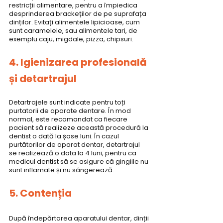
restricții alimentare, pentru a împiedica 
desprinderea brackeților de pe suprafața 
dinților. Evitați alimentele lipicioase, cum 
sunt caramelele, sau alimentele tari, de 
exemplu caju, migdale, pizza, chipsuri.
4. Igienizarea profesională 
și detartrajul
Detartrajele sunt indicate pentru toți 
purtatorii de aparate dentare. În mod 
normal, este recomandat ca fiecare 
pacient să realizeze această procedură la 
dentist o dată la șase luni. În cazul 
purtătorilor de aparat dentar, detartrajul 
se realizează o data la 4 luni, pentru ca 
medicul dentist să se asigure că gingiile nu 
sunt inflamate și nu sângerează.
5. Contenția
După îndepărtarea aparatului dentar, dinții 