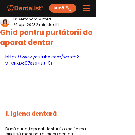
Sună
Dr. Alexandra Mircea
26 apr. 2023
2 min de citit
Ghid pentru purtătorii de
aparat dentar
https://www.youtube.com/watch?
v=MFXDq07sZa4&t=5s
1. Igiena dentară
Dacă purtați aparat dentar fix o sa fie mai 
dificil să mențineți o igienă dentară 