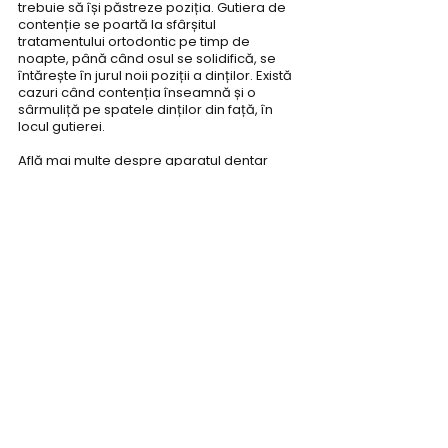
trebuie să își păstreze poziția. Gutiera de 
contenție se poartă la sfârșitul 
tratamentului ortodontic pe timp de 
noapte, până când osul se solidifică, se 
întărește în jurul noii poziții a dinților. Există 
cazuri când contenția înseamnă și o 
sârmuliță pe spatele dinților din față, în 
locul gutierei.
Află mai multe despre aparatul dentar 
transparent Invisalign, 
aici
.
Vezi tipurile de 
Aparate dentare
 și află 
care e potrivit pentru tine.
Urmărește-ne pe social media!
Dr. Alexandra Mircea:
Dentalist:
Tratamente
Invisalign
Fațete dentare