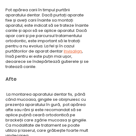
Pot apărea carii în timpul purtării 
aparatului dentar. Dacă purtați aparate 
fixe și aveți carii înainte sa montați 
aparatul, este indicat să se trateze înainte 
cariile și apoi să se aplice aparatul. Dacă 
apar carii și pe parcursul tratamentului 
ortodontic, este important să le tratați 
pentru a nu evolua. La fel și în cazul 
purtătorilor de aparat dentar 
Invisalign
, 
însă pentru ei este puțin mai ușor, 
deoarece se îndepărtează gutierele și se 
tratează cariile.
Afte
 La montarea aparatului dentar fix,  până 
când mucoasa, gingiile se obișnuiesc cu 
prezența aparatului în gură,  pot apărea 
afte sau răni și este recomandat să se 
aplice puțină ceară ortodontică pe 
brackeții care zgârie mucoasa și gingiile. 
Ca modalitate de tratament se poate 
utiliza și laserul, care grăbește foarte mult 
vindecarea.