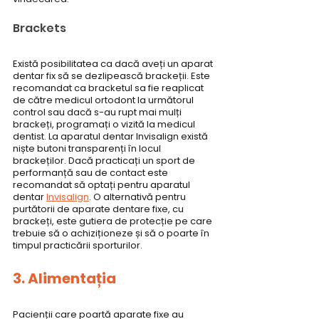
Brackets
Există posibilitatea ca dacă aveți un aparat 
dentar fix să se dezlipească brackeții. Este 
recomandat ca bracketul sa fie reaplicat 
de către medicul ortodont la următorul 
control sau dacă s-au rupt mai mulți 
brackeți, programați o vizită la medicul 
dentist. La aparatul dentar Invisalign există 
niște butoni transparenți în locul 
brackeților. Dacă practicați un sport de 
performanță sau de contact este 
recomandat să optați pentru aparatul 
dentar 
Invisalign
. O alternativă pentru 
purtătorii de aparate dentare fixe, cu 
brackeți, este gutiera de protecție pe care 
trebuie să o achiziționeze și să o poarte în 
timpul practicării sporturilor.
3. Alimentația
Pacienții care poartă aparate fixe au 