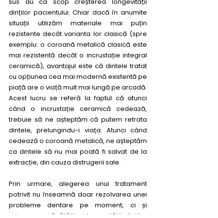
sus au ca scop creșterea longevității 
dinților pacientului. Chiar dacă în anumite 
situații utilizăm materiale mai puțin 
rezistente decât varianta lor clasică (spre 
exemplu: o coroană metalică clasică este 
mai rezistentă decât o incrustație integral 
ceramică), avantajul este că dintele tratat 
cu opțiunea cea mai modernă existentă pe 
piață are o viață mult mai lungă pe arcadă. 
Acest lucru se referă la faptul că atunci 
când o incrustație ceramică cedează, 
trebuie să ne așteptăm că putem retrata 
dintele, prelungindu-i viața. Atunci când 
cedează o coroană metalică, ne așteptăm 
ca dintele să nu mai poată fi salvat de la 
extracție, din cauza distrugerii sale.
Prin urmare, alegerea unui tratament 
potrivit nu înseamnă doar rezolvarea unei 
probleme dentare pe moment, ci și 
asigurarea sănătății și longevității dinților 