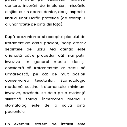
dentare, inserări de implanturi, mișcările 
dinților cu un aparat dentar, dar și aspectul 
final al unor lucrări protetice (de exemplu, 
al unor fațete pe dinții din față). 
După prezentarea și acceptul planului de 
tratament de către pacient, încep efectiv 
ședințele de lucru. Aici atenția este 
orientată către proceduri cât mai puțin 
invazive. În general medicii dentiști 
consideră că tratamentele ar trebui să 
urmărească, pe cât de mult posibil, 
conservarea țesuturilor. Stomatologia 
modernă susține tratamentele minimum 
invazive, bazându-se deja pe o evidență 
științifică solidă. Încercarea medicului 
stomatolog este de a salva dinții 
pacientului. 
Un exemplu extrem de întâlnit este 