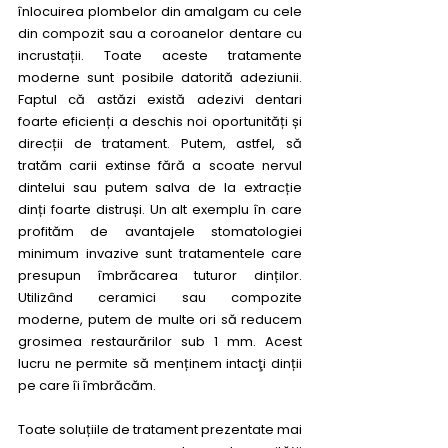
înlocuirea plombelor din amalgam cu cele 
din compozit sau a coroanelor dentare cu 
incrustații. Toate aceste tratamente 
moderne sunt posibile datorită adeziunii. 
Faptul că astăzi există adezivi dentari 
foarte eficienți a deschis noi oportunități și 
direcții de tratament. Putem, astfel, să 
tratăm carii extinse fără a scoate nervul 
dintelui sau putem salva de la extracție 
dinți foarte distruși. Un alt exemplu în care 
profităm de avantajele stomatologiei 
minimum invazive sunt tratamentele care 
presupun îmbrăcarea tuturor dinților. 
Utilizând ceramici sau compozite 
moderne, putem de multe ori să reducem 
grosimea restaurărilor sub 1 mm. Acest 
lucru ne permite să menținem intacţi dinții 
pe care îi îmbrăcăm. 
Toate soluțiile de tratament prezentate mai 