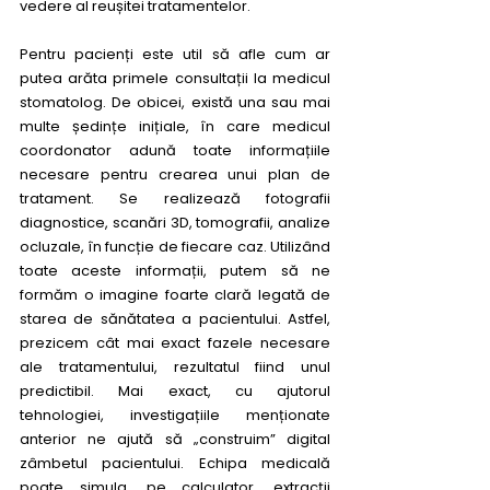
vedere al reușitei tratamentelor. 
Pentru pacienți este util să afle cum ar 
putea arăta primele consultații la medicul 
stomatolog. De obicei, există una sau mai 
multe ședințe inițiale, în care medicul 
coordonator adună toate informațiile 
necesare pentru crearea unui plan de 
tratament. Se realizează fotografii 
diagnostice, scanări 3D, tomografii, analize 
ocluzale, în funcție de fiecare caz. Utilizând 
toate aceste informații, putem să ne 
formăm o imagine foarte clară legată de 
starea de sănătatea a pacientului. Astfel, 
prezicem cât mai exact fazele necesare 
ale tratamentului, rezultatul fiind unul 
predictibil. Mai exact, cu ajutorul 
tehnologiei, investigațiile menționate 
anterior ne ajută să „construim” digital 
zâmbetul pacientului. Echipa medicală 
poate simula, pe calculator, extracții 