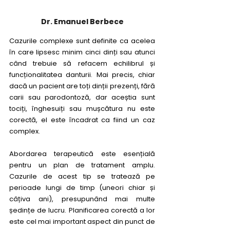
Dr. Emanuel Berbece
Cazurile complexe sunt definite ca acelea 
în care lipsesc minim cinci dinți sau atunci 
când trebuie să refacem echilibrul și 
funcționalitatea danturii. Mai precis, chiar 
dacă un pacient are toți dinții prezenți, fără 
carii sau parodontoză, dar aceștia sunt 
tociți, înghesuiți sau mușcătura nu este 
corectă, el este încadrat ca fiind un caz 
complex. 
Abordarea terapeutică este esențială 
pentru un plan de tratament amplu. 
Cazurile de acest tip se tratează pe 
perioade lungi de timp (uneori chiar și 
câțiva ani), presupunând mai multe 
ședințe de lucru. Planificarea corectă a lor 
este cel mai important aspect din punct de 