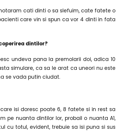
aram cati dinti o sa slefuim, cate fatete o 
ienti care vin si spun ca vor 4 dinti in fata 
operirea dintilor?
sc undeva pana la premolarii doi, adica 10 
sta simulare, ca sa le arat ca uneori nu este 
sa se vada putin ciudat. 
care isi doresc poate 6, 8 fatete si in rest sa 
em pe nuanta dintilor lor, probail o nuanta A1, 
 cu totul, evident, trebuie sa isi puna si sus 