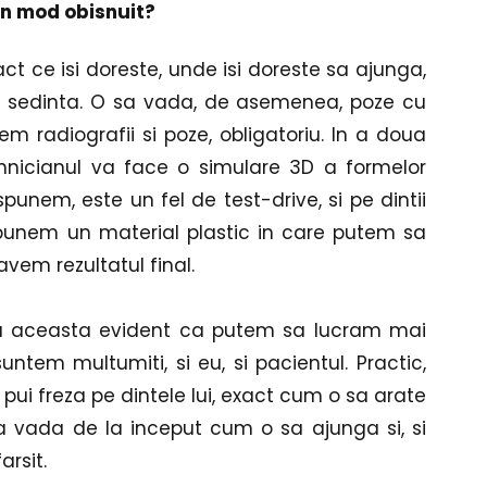
 in mod obisnuit?
t ce isi doreste, unde isi doreste sa ajunga, 
a sedinta. O sa vada, de asemenea, poze cu 
radiografii si poze, obligatoriu. In a doua 
hnicianul va face o simulare 3D a formelor 
punem, este un fel de test-drive, si pe dintii 
i, punem un material plastic in care putem sa 
avem rezultatul final.
pa aceasta evident ca putem sa lucram mai 
tem multumiti, si eu, si pacientul. Practic, 
ui freza pe dintele lui, exact cum o sa arate 
t sa vada de la inceput cum o sa ajunga si, si 
arsit.