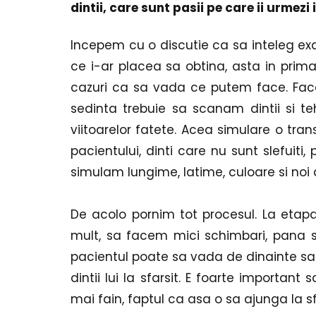
dintii, care sunt pasii pe care ii urmezi
Incepem cu o discutie ca sa inteleg exac
ce i-ar placea sa obtina, asta in prim
cazuri ca sa vada ce putem face. Facem 
sedinta trebuie sa scanam dintii si te
viitoarelor fatete. Acea simulare o trans
pacientului, dinti care nu sunt slefuit
simulam lungime, latime, culoare si noi 
De acolo pornim tot procesul. La eta
mult, sa facem mici schimbari, pana sun
pacientul poate sa vada de dinainte sa p
dintii lui la sfarsit. E foarte importan
mai fain, faptul ca asa o sa ajunga la sf