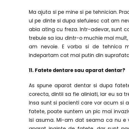
Ma ajuta si pe mine si pe tehnician. Pr
ul pe dinte si dupa slefuiesc cat am nevo
abia ating cu freza. Intr-adevar, sunt ca
trebuie sa iau dintr-o muchie mai mult,
am nevoie. E vorba si de tehnica mi
indepartam cat mai putin din suprafata
11. Fatete dentare sau aparat dentar?
As spune aparat dentar si dupa fatet
corecta, dintii sa fie aliniati, iar eu sa 
Insa sunt si pacienti care vor acum si 
fatete, poate suntem un pic mai invazivi
isi asuma. Mi-am dat seama ca nu e vo
aparat inainte de fatete, dar sunt paci