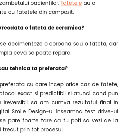
ambetului pacientilor. 
Fatetele
 au o 
te cu fatetele din compozit.
a vreodata o fateta de ceramica?
 se decimenteze o coroana sau o fateta, dar 
tampla ceva se poate repara.
sau tehnica ta preferata?
preferata cu care incep orice caz de fatete, 
otocol exact si predictibil si atunci cand pun 
 ireversibil, sa am cumva rezultatul final in 
ital Smile Design-ul inseamna test drive-ul 
 pare foarte tare ca tu poti sa vezi de la 
trecut prin tot procesul. 