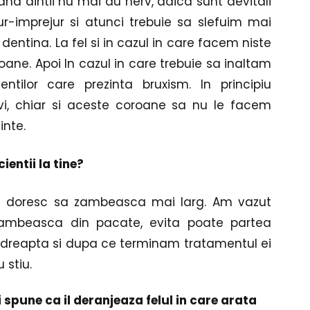
nd dintii nu mai au nerv, adica sunt devitali 
-imprejur si atunci trebuie sa slefuim mai 
dentina. La fel si in cazul in care facem niste 
roane. Apoi In cazul in care trebuie sa inaltam 
ntilor care prezinta bruxism. In principiu 
i, chiar si aceste coroane sa nu le facem 
inte.
ientii la tine?
i doresc sa zambeasca mai larg. Am vazut 
zambeasca din pacate, evita poate partea 
dreapta si dupa ce terminam tratamentul ei 
 stiu.
i spune ca il deranjeaza felul in care arata 