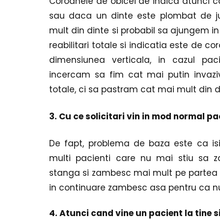
Coroanele de obicei de indica atunci ca
sau daca un dinte este plombat de jur
mult din dinte si probabil sa ajungem in 
reabilitari totale si indicatia este de co
dimensiunea verticala, in cazul pacie
incercam sa fim cat mai putin invaziv
totale, ci sa pastram cat mai mult din d
3. Cu ce solicitari vin in mod normal pac
De fapt, problema de baza este ca is
multi pacienti care nu mai stiu sa 
stanga si zambesc mai mult pe partea 
in continuare zambesc asa pentru ca nu
4. Atunci cand vine un pacient la tine s