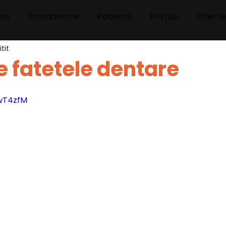
noi
Tratamente
Pacienți
Prețuri
Ofert
tit
e fatetele dentare
wT4zfM