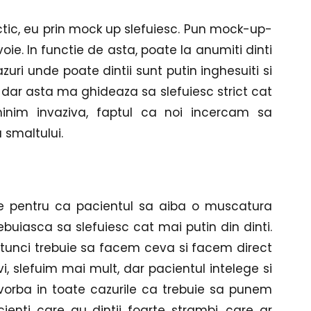
actic, eu prin mock up slefuiesc. Pun mock-up-
ie. In functie de asta, poate la anumiti dinti 
zuri unde poate dintii sunt putin inghesuiti si 
 dar asta ma ghideaza sa slefuiesc strict cat 
nim invaziva, faptul ca noi incercam sa 
 smaltului.
e pentru ca pacientul sa aiba o muscatura 
trebuiasca sa slefuiesc cat mai putin din dinti. 
atunci trebuie sa facem ceva si facem direct 
, slefuim mai mult, dar pacientul intelege si 
rba in toate cazurile ca trebuie sa punem 
enti care au dintii foarte strambi, care ar 