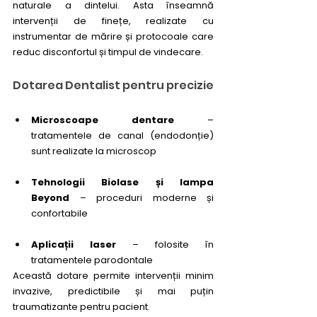
naturale a dintelui. Asta înseamnă 
intervenții de finețe, realizate cu 
instrumentar de mărire și protocoale care 
reduc disconfortul și timpul de vindecare.
Dotarea Dentalist pentru precizie
Microscoape dentare
 – 
tratamentele de canal (endodonție) 
sunt realizate la microscop
Tehnologii Biolase și lampa 
Beyond
 – proceduri moderne și 
confortabile
Aplicații laser
 – folosite în 
tratamentele parodontale
Această dotare permite intervenții minim 
invazive, predictibile și mai puțin 
traumatizante pentru pacient.