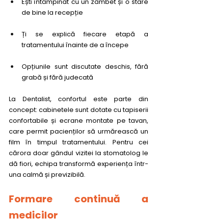
Ești întâmpinat cu un zâmbet și o stare 
de bine la recepție
Ți se explică fiecare etapă a 
tratamentului înainte de a începe
Opțiunile sunt discutate deschis, fără 
grabă și fără judecată
La Dentalist, confortul este parte din 
concept: cabinetele sunt dotate cu tapiserii 
confortabile și ecrane montate pe tavan, 
care permit pacienților să urmărească un 
film în timpul tratamentului. Pentru cei 
cărora doar gândul vizitei la stomatolog le 
dă fiori, echipa transformă experiența într-
una calmă și previzibilă.
Formare continuă a 
medicilor