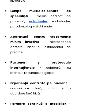
intraorale
Echipă multidisciplinară de 
specialiști
 – medici dedicați pe 
protetică, 
ortodonție
, endodonție, 
parodontologie și chirurgie
Aparatură pentru tratamente 
minim invazive
 – microscoape 
dentare, laser și instrumentar de 
precizie
Parteneri și protocoale 
internaționale
 – colaborări cu 
branduri recunoscute global
Experiență centrată pe pacient
 – 
comunicare clară, confort și o 
abordare fără frică
Formare continuă a medicilor
 – 