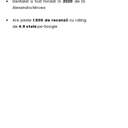
Dentalist a fost fondat în 
2020
 de Dr. 
Alexandra Mircea
Are peste 
1.500 de recenzii
 cu rating 
de 
4.9 stele
 pe Google
Pacienții noi pot începe cu oferta 
Welcome Plus
: la primul consult 
primesc cadou o radiografie 
panoramică și un voucher la alegere
Întrebări frecvente
Ce tehnologii are o clinică 
stomatologică modernă?
O clinică modernă folosește computer 
tomograf (CBCT), radiologie digitală, 
scanere intraorale, microscoape dentare 