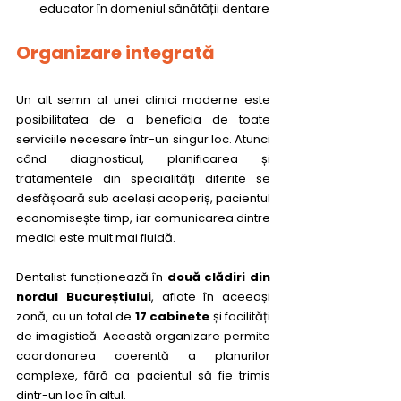
educator în domeniul sănătății dentare
Organizare integrată
Un alt semn al unei clinici moderne este 
posibilitatea de a beneficia de toate 
serviciile necesare într-un singur loc. Atunci 
când diagnosticul, planificarea și 
tratamentele din specialități diferite se 
desfășoară sub același acoperiș, pacientul 
economisește timp, iar comunicarea dintre 
medici este mult mai fluidă.
Dentalist funcționează în 
două clădiri din 
nordul Bucureștiului
, aflate în aceeași 
zonă, cu un total de 
17 cabinete
 și facilități 
de imagistică. Această organizare permite 
coordonarea coerentă a planurilor 
complexe, fără ca pacientul să fie trimis 
dintr-un loc în altul.