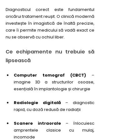
Diagnosticul corect este fundamentul 
oricărui tratament reușit. O clinică modernă 
investește în imagistică de înaltă precizie, 
care îi permite medicului să vadă exact ce 
nu se observă cu ochiul liber.
Ce echipamente nu trebuie să 
lipsească
Computer tomograf (CBCT)
 – 
imagine 3D a structurilor osoase, 
esențială în implantologie și chirurgie
Radiologie digitală
 – diagnostic 
rapid, cu doză redusă de radiații
Scanere intraorale
 – înlocuiesc 
amprentele clasice cu mulaj, 
incomode