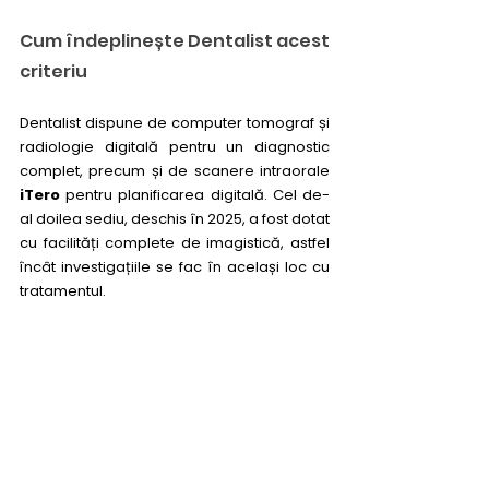
Cum îndeplinește Dentalist acest 
criteriu
Dentalist dispune de computer tomograf și 
radiologie digitală pentru un diagnostic 
complet, precum și de scanere intraorale 
iTero
 pentru planificarea digitală. Cel de-
al doilea sediu, deschis în 2025, a fost dotat 
cu facilități complete de imagistică, astfel 
încât investigațiile se fac în același loc cu 
tratamentul.